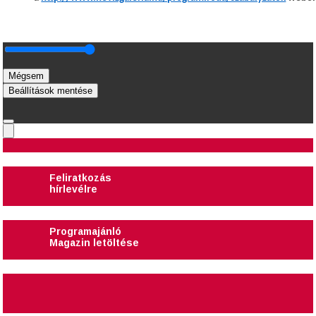
Mégsem
Beállítások mentése
Feliratkozás
hírlevélre
Programajánló
Magazin letöltése