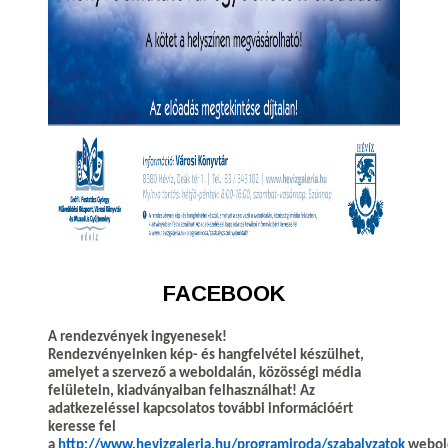
FACEBOOK
A rendezvények ingyenesek!
Rendezvényeinken kép- és hangfelvétel készülhet,
amelyet a szervező a weboldalán, közösségi média
felületein, kiadványaiban felhasználhat! Az
adatkezeléssel kapcsolatos további információért
keresse fel
a
http://www.hevizgaleria.hu/programiroda/szabalyzatok
webold