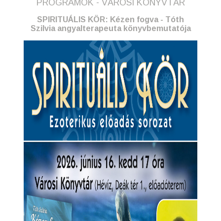
PROGRAMOK - VÁROSI KÖNYVTÁR
SPIRITUÁLIS KÖR: Kézen fogva - Tóth
Szilvia angyalterapeuta könyvbemutatója