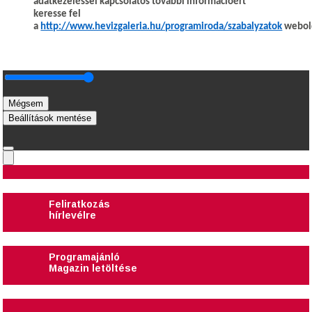
adatkezeléssel kapcsolatos további információért
keresse fel
a
http://www.hevizgaleria.hu/programiroda/szabalyzatok
webold
Mégsem
Beállítások mentése
Feliratkozás
hírlevélre
Programajánló
Magazin letöltése