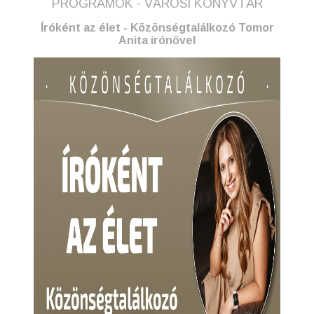
PROGRAMOK - VÁROSI KÖNYVTÁR
Íróként az élet - Közönségtalálkozó Tomor
Anita írónővel