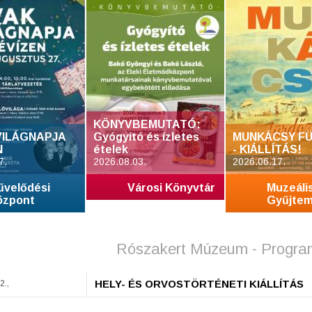
KÖNYVBEMUTATÓ:
VILÁGNAPJA
Gyógyító és ízletes
MUNKÁCSY FÜ
N
ételek
- KIÁLLÍTÁS!
7.
2026.08.03.
2026.06.17.
űvelődési
Városi Könyvtár
Muzeáli
özpont
Gyűjte
Rószakert Múzeum - Progra
HELY- ÉS ORVOSTÖRTÉNETI KIÁLLÍTÁS
2.,