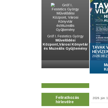
Gróf I. Festetics György
Művelődési
Központ,Városi Könyvtár
TAVAK 
és Muzeális Gyűjtemény
HÉVÍZE
2026.08.2
M
K
Feliratkozás
2026. jún. 1
hírlevélre