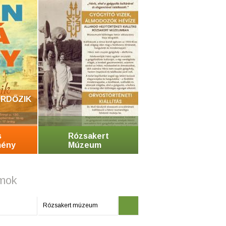
RDŐZIK
s
Rózsakert
mény
Múzeum
mok
Rózsakert múzeum