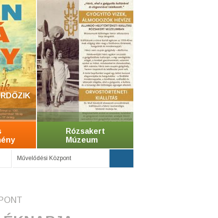
RDŐZIK
s
Rózsakert
mény
Múzeum
Művelődési Központ
ZPONT