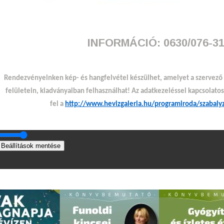
INFORMÁCIÓ: 0630/076-3
Rendezvényeinken kép- és hangfelvétel készülhet, amelyet a szervező
felületein, kiadványaiban felhasználhat! Az adatkezeléssel kapcsolato
fel a
http://www.hevizgaleria.hu/programiroda/szabaly
Beállítások mentése