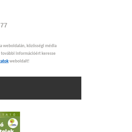
177
 a weboldalán, közösségi média
s további információért keresse
zatok
weboldalt!