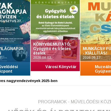
KÖNYVBEMUTATÓ:
VILÁGNAPJA
Gyógyító és ízletes
MUNKÁCSY FÜ
N
ételek
- KIÁLLÍTÁS!
7.
2026.08.03.
2026.06.17.
űvelődési
Városi Könyvtár
Muzeáli
özpont
Gyűjte
ves nagyrendezvények 2025-ben
PROGRAMOK - MŰVELŐDÉSI KÖ