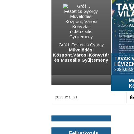
Gróf I. Festetics György
Művelődési
Központ,Városi Könyvtár
TAVAK 
és Muzeális Gyűjtemény
HÉVÍZE
2026.08.2
M
K
É
2025. máj. 21.,
Feliratkozás