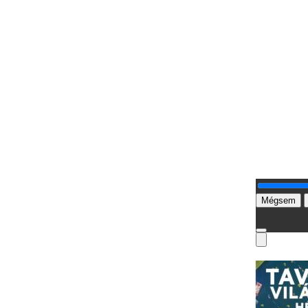
Mégsem