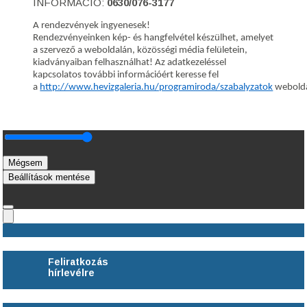
INFORMÁCIÓ:
0630/076-3177
A rendezvények ingyenesek!
Rendezvényeinken kép- és hangfelvétel készülhet, amelyet
a szervező a weboldalán, közösségi média felületein,
kiadványaiban felhasználhat! Az adatkezeléssel
kapcsolatos további információért keresse fel
a
http://www.hevizgaleria.hu/programiroda/szabalyzatok
webolda
Mégsem
Beállítások mentése
Feliratkozás
hírlevélre