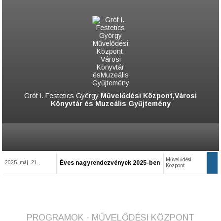
Gróf I. Festetics György
Művelődési Központ,Városi
Könyvtár és Muzeális Gyűjtemény
Művelődési
Éves nagyrendezvények 2025-ben
2025. máj. 21.,
Központ
PROGRAMOK - MŰVELŐDÉSI KÖZPONT