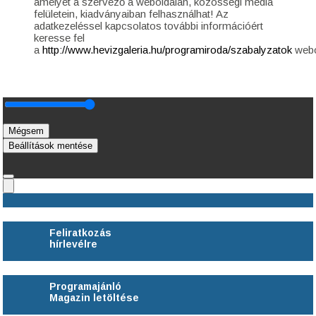
amelyet a szervező a weboldalán, közösségi média
felületein, kiadványaiban felhasználhat! Az
adatkezeléssel kapcsolatos további információért
keresse fel
a
http://www.hevizgaleria.hu/programiroda/szabalyzatok
webo
Mégsem
Beállítások mentése
Feliratkozás
hírlevélre
Programajánló
Magazin letöltése