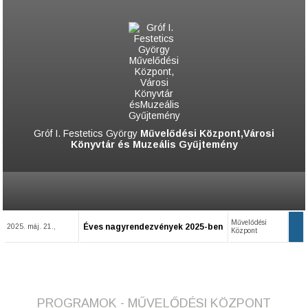
Gróf I. Festetics György
Művelődési Központ,Városi
Könyvtár és Muzeális Gyűjtemény
Művelődési
Éves nagyrendezvények 2025-ben
2025. máj. 21.,
Központ
PROGRAMOK - MŰVELŐDÉSI KÖZPONT