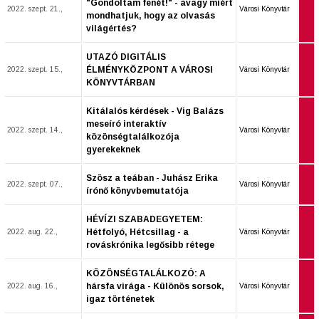
"Gondoltam fenét!" - avagy miért
2022. szept. 21.,
Városi Könyvtár
mondhatjuk, hogy az olvasás
világértés?
UTAZÓ DIGITÁLIS
ÉLMÉNYKÖZPONT A VÁROSI
2022. szept. 15.,
Városi Könyvtár
KÖNYVTÁRBAN
Kitálalós kérdések - Vig Balázs
meseíró interaktív
2022. szept. 14.,
Városi Könyvtár
közönségtalálkozója
gyerekeknek
Szösz a teában - Juhász Erika
2022. szept. 07.,
Városi Könyvtár
írónő könyvbemutatója
HÉVÍZI SZABADEGYETEM:
Hétfolyó, Hétcsillag - a
2022. aug. 22.,
Városi Könyvtár
rováskrónika legősibb rétege
KÖZÖNSÉGTALÁLKOZÓ: A
hársfa virága - Különös sorsok,
2022. aug. 16.,
Városi Könyvtár
igaz történetek