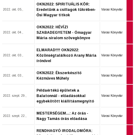
OKN2022: SPIRITUÁLIS KÖR:
Eredetünk a csillagok tükrében-
2022. okt. 05.,
Városi Könyvtár
Ősi Magyar titkok
OKN2022: HÉVÍZI
SZABADEGYETEM - Ómagyar
2022. okt. 04.,
Városi Könyvtár
Mária-siralom szövegkönyve
ELMARAD!!!! OKN2022:
Közönségtalálkozó Arany Mária
2022. okt. 03.,
Városi Könyvtár
írónővel
OKN2022: Ékszerkészítő
2022. okt. 03.,
Városi Könyvtár
Kézműves Műhely
Példaértékű épületek a
Balatonnál - előadásokkal
2022. szept. 29.,
Városi Könyvtár
egybekötött kiállításmegnyitó
MESTERSÉGEM...: Az órás -
2022. szept. 22.,
Városi Könyvtár
Nagy Tamás órás előadása
RENDHAGYÓ IRODALOMÓRA: