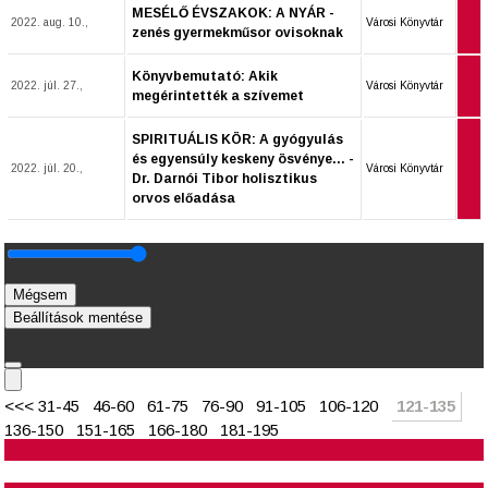
MESÉLŐ ÉVSZAKOK: A NYÁR -
2022. aug. 10.,
Városi Könyvtár
zenés gyermekműsor ovisoknak
Könyvbemutató: Akik
2022. júl. 27.,
Városi Könyvtár
megérintették a szívemet
SPIRITUÁLIS KÖR: A gyógyulás
és egyensúly keskeny ösvénye... -
2022. júl. 20.,
Városi Könyvtár
Dr. Darnói Tibor holisztikus
orvos előadása
Mégsem
Beállítások mentése
<<<
31-45
46-60
61-75
76-90
91-105
106-120
121-135
136-150
151-165
166-180
181-195