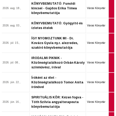
KÖNYVBEMUTATÓ: Funoldi
kincsei - Gajdos Erika Tímea
2026. aug. 18.,
Városi Könyvtár
könyvbemutatója
KÖNYVBEMUTATÓ: Gyógyító és
2026. aug. 03.,
Városi Könyvtár
ízletes ételek
ÍGY NYOMOZTUNK MI - Dr.
Kovács Gyula ny.r. alezredes,
2026. júl. 15.,
Városi Könyvtár
szakíró könyvbemutatója
IRODALMI PIKNIK -
Közönségtalálkozó Orbán Károly
2026. júl. 08.,
Városi Könyvtár
színművész, íróval
Íróként az élet -
Közönségtalálkozó Tomor Anita
2026. jún. 22.,
Városi Könyvtár
írónővel
SPIRITUÁLIS KÖR: Kézen fogva -
Tóth Szilvia angyalterapeuta
2026. jún. 16.,
Városi Könyvtár
könyvbemutatója