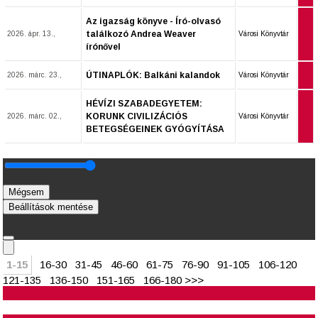
Az igazság könyve - Író-olvasó
találkozó Andrea Weaver
2026. ápr. 13.,
Városi Könyvtár
írónővel
ÚTINAPLÓK: Balkáni kalandok
2026. márc. 23.,
Városi Könyvtár
HÉVÍZI SZABADEGYETEM:
KORUNK CIVILIZÁCIÓS
2026. márc. 02.,
Városi Könyvtár
BETEGSÉGEINEK GYÓGYÍTÁSA
Mégsem
Beállítások mentése
1-15
16-30
31-45
46-60
61-75
76-90
91-105
106-120
121-135
136-150
151-165
166-180
>>>