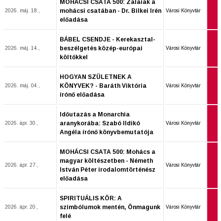
MOHÁCSI CSATA 500: Zalaiak a
mohácsi csatában - Dr. Bilkei Irén
2026. máj. 18.,
Városi Könyvtár
előadása
BÁBEL CSENDJE - Kerekasztal-
beszélgetés közép-európai
2026. máj. 14.,
Városi Könyvtár
költőkkel
HOGYAN SZÜLETNEK A
KÖNYVEK? - Baráth Viktória
2026. máj. 04.,
Városi Könyvtár
írónő előadása
Időutazás a Monarchia
aranykorába: Szabó Ildikó
2026. ápr. 30.,
Városi Könyvtár
Angéla írónő könyvbemutatója
MOHÁCSI CSATA 500: Mohács a
magyar költészetben - Németh
2026. ápr. 27.,
Városi Könyvtár
István Péter irodalomtörténész
előadása
SPIRITUÁLIS KÖR: A
szimbólumok mentén, Önmagunk
2026. ápr. 20.,
Városi Könyvtár
felé