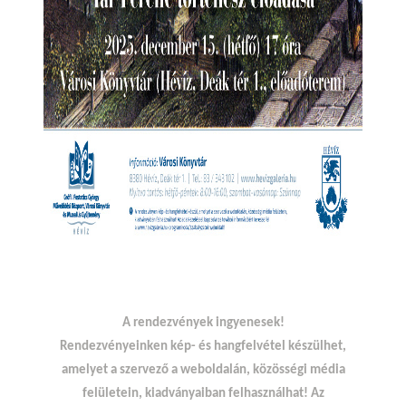
A rendezvények ingyenesek!
Rendezvényeinken kép- és hangfelvétel készülhet,
amelyet a szervező a weboldalán, közösségi média
felületein, kiadványaiban felhasználhat! Az