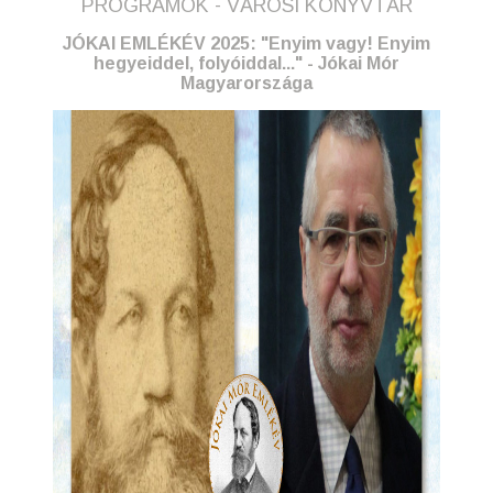
PROGRAMOK - VÁROSI KÖNYVTÁR
JÓKAI EMLÉKÉV 2025: "Enyim vagy! Enyim
hegyeiddel, folyóiddal..." - Jókai Mór
Magyarországa