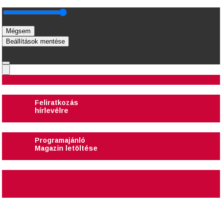
Mégsem
Beállítások mentése
Feliratkozás
hírlevélre
Programajánló
Magazin letöltése