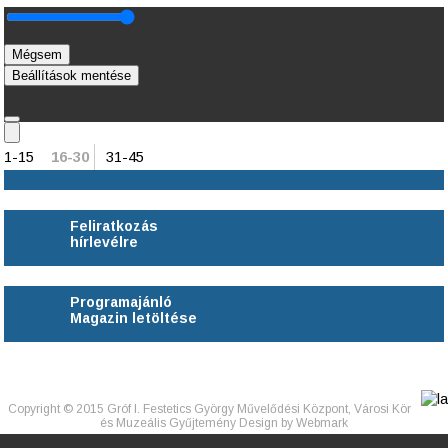
Mégsem
Beállítások mentése
1-15
16-30
31-45
Feliratkozás
hírlevélre
Programajánló
Magazin letöltése
Copyright © 2015 Gróf I. Festetics György Művelődési Központ, Városi Könyvtár
és Muzeális Gyűjtemény Design by
Webmark