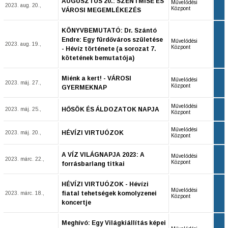
AUGUSZTUS 20.: SZENTMISE ÉS
Művelődési
2023. aug. 20.,
Központ
VÁROSI MEGEMLÉKEZÉS
KÖNYVBEMUTATÓ: Dr. Szántó
Endre: Egy fürdőváros születése
Művelődési
2023. aug. 19.,
Központ
- Hévíz története (a sorozat 7.
kötetének bemutatója)
Miénk a kert! - VÁROSI
Művelődési
2023. máj. 27.,
Központ
GYERMEKNAP
Művelődési
HŐSÖK ÉS ÁLDOZATOK NAPJA
2023. máj. 25.,
Központ
Művelődési
HÉVÍZI VIRTUÓZOK
2023. máj. 20.,
Központ
A VÍZ VILÁGNAPJA 2023: A
Művelődési
2023. márc. 22.,
Központ
forrásbarlang titkai
HÉVÍZI VIRTUÓZOK - Hévízi
Művelődési
fiatal tehetségek komolyzenei
2023. márc. 18.,
Központ
koncertje
Meghívó: Egy Világkiállítás képei