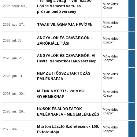
"Te meg a világ" - VIII. Szabó
Művelődési
Lőrinc Nemzeti vers- és
2026. szept. 04.,
Központ
prózamondó verseny
Művelődési
TAVAK VILÁGNAPJA HÉVÍZEN
2026. aug. 27.,
Központ
ANGYALOK ÉS CSAVARGÓK -
Művelődési
2026. júl. 08.,
Központ
ZÁRÓKIÁLLÍTÁS!
ANGYALOK ÉS CSAVARGÓK: VI.
Művelődési
2026. jún. 29.,
Központ
Hévízi Nemzetközi Művésztelep
NEMZETI ÖSSZETARTOZÁS
Művelődési
2026. jún. 04.,
Központ
EMLÉKNAPJA
MIÉNK A KERT! - VÁROSI
Művelődési
2026. máj. 30.,
Központ
GYERMEKNAP
HŐSÖK ÉS ÁLDOZATOK
Művelődési
2026. máj. 29.,
Központ
EMLÉKNAPJA - MEGEMLÉKEZÉS
Marton László Születésének 100.
Művelődési
2025. nov. 05.,
Központ
Évfordulója