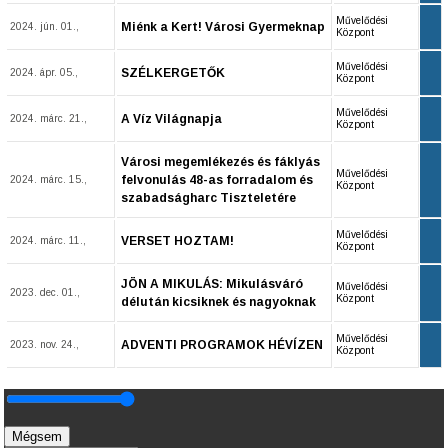
Művelődési
Miénk a Kert! Városi Gyermeknap
2024. jún. 01.,
Központ
Művelődési
SZÉLKERGETŐK
2024. ápr. 05.,
Központ
Művelődési
A Víz Világnapja
2024. márc. 21.,
Központ
Városi megemlékezés és fáklyás
Művelődési
felvonulás 48-as forradalom és
2024. márc. 15.,
Központ
szabadságharc Tiszteletére
Művelődési
VERSET HOZTAM!
2024. márc. 11.,
Központ
JÖN A MIKULÁS: Mikulásváró
Művelődési
2023. dec. 01.,
Központ
délután kicsiknek és nagyoknak
Művelődési
ADVENTI PROGRAMOK HÉVÍZEN
2023. nov. 24.,
Központ
Mégsem