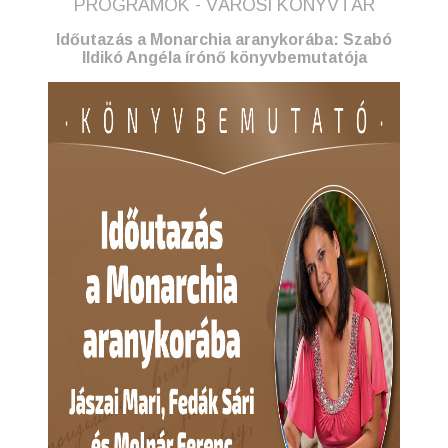
PROGRAMOK - VÁROSI KÖNYVTÁR
Időutazás a Monarchia aranykorába: Szabó
Ildikó Angéla írónő könyvbemutatója