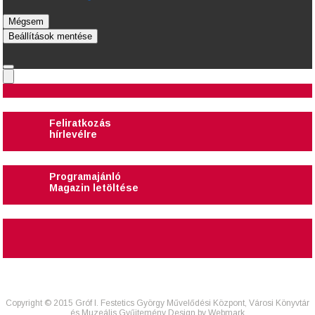
Mégsem
Beállítások mentése
Feliratkozás
hírlevélre
Programajánló
Magazin letöltése
Copyright © 2015 Gróf I. Festetics György Művelődési Központ, Városi Könyvtár
és Muzeális Gyűjtemény Design by
Webmark