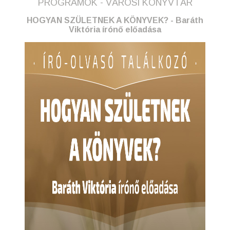
PROGRAMOK - VÁROSI KÖNYVTÁR
HOGYAN SZÜLETNEK A KÖNYVEK? - Baráth
Viktória írónő előadása