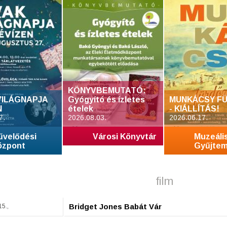
KÖNYVBEMUTATÓ:
VILÁGNAPJA
Gyógyító és ízletes
MUNKÁCSY FÜ
N
ételek
- KIÁLLÍTÁS!
7.
2026.08.03.
2026.06.17.
űvelődési
Városi Könyvtár
Muzeáli
özpont
Gyűjte
film
Bridget Jones Babát Vár
15.,