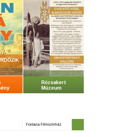
RDŐZIK
s
Rózsakert
mény
Múzeum
Fontana Filmszínház