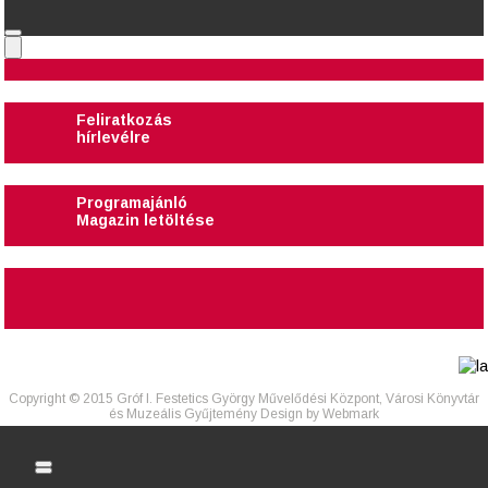
Feliratkozás
hírlevélre
Programajánló
Magazin letöltése
Copyright © 2015 Gróf I. Festetics György Művelődési Központ, Városi Könyvtár
és Muzeális Gyűjtemény Design by
Webmark