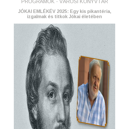
PROGRAMOK - VÁROSI KÖNYVTÁR
JÓKAI EMLÉKÉV 2025: Egy kis pikantéria,
izgalmak és titkok Jókai életében