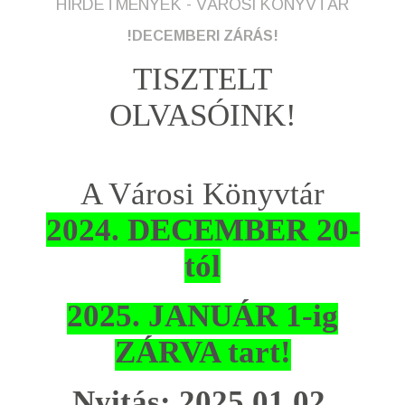
HIRDETMÉNYEK - VÁROSI KÖNYVTÁR
!DECEMBERI ZÁRÁS!
TISZTELT
OLVASÓINK!
A Városi Könyvtár
2024. DECEMBER 20-
tól
2025. JANUÁR 1-ig
ZÁRVA tart!
Nyitás:
2025.01.02.